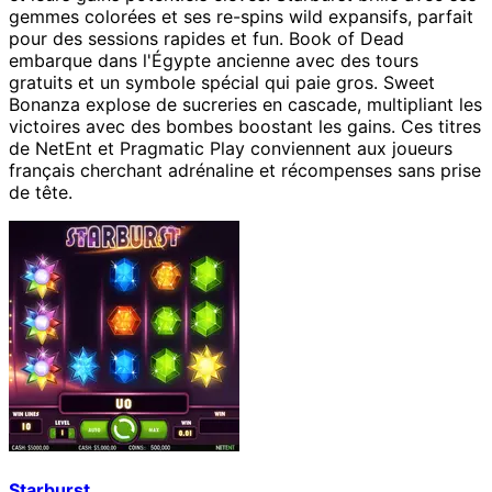
gemmes colorées et ses re-spins wild expansifs, parfait
pour des sessions rapides et fun. Book of Dead
embarque dans l'Égypte ancienne avec des tours
gratuits et un symbole spécial qui paie gros. Sweet
Bonanza explose de sucreries en cascade, multipliant les
victoires avec des bombes boostant les gains. Ces titres
de NetEnt et Pragmatic Play conviennent aux joueurs
français cherchant adrénaline et récompenses sans prise
de tête.
Starburst