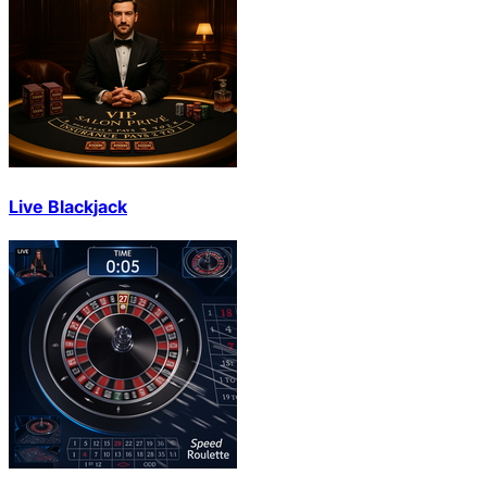
Live Blackjack