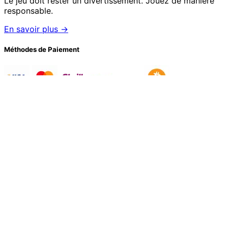
Le jeu doit rester un divertissement. Jouez de manière
responsable.
En savoir plus →
Méthodes de Paiement
Licences et Certifications
© 2026 Lizaro. Tous droits réservés.
Conditions Générales
Jeu Responsable
Support