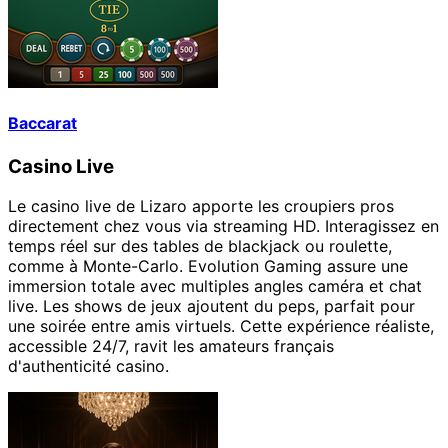
Baccarat
Casino Live
Le casino live de Lizaro apporte les croupiers pros
directement chez vous via streaming HD. Interagissez en
temps réel sur des tables de blackjack ou roulette,
comme à Monte-Carlo. Evolution Gaming assure une
immersion totale avec multiples angles caméra et chat
live. Les shows de jeux ajoutent du peps, parfait pour
une soirée entre amis virtuels. Cette expérience réaliste,
accessible 24/7, ravit les amateurs français
d'authenticité casino.