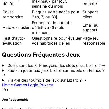
maximaux par jour,
dépôt
compte
semaine ou mois
Pause
Bloquez votre accès pour
Support
temporaire
24h, 7j ou 30j
client
Fermeture de compte
Email au
Auto-exclusion
définitive (6 mois
support
minimum)
Test d'auto-
Questionnaire pour évaluer
Page jeu
évaluation
vos habitudes de jeu
responsable
Questions Fréquentes Jeux
Quels sont les RTP moyens des slots chez Lizaro ?
→
Peut-on jouer aux jeux Lizaro sur mobile en France ?
→
Y a-t-il des tournois de jeux sur Lizaro ?
→
Home
Games
Login
Privacy
18+
Jeu Responsable