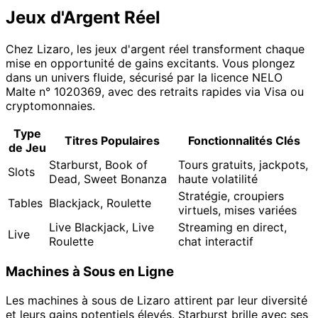
Jeux d'Argent Réel
Chez Lizaro, les jeux d'argent réel transforment chaque
mise en opportunité de gains excitants. Vous plongez
dans un univers fluide, sécurisé par la licence NELO
Malte n° 1020369, avec des retraits rapides via Visa ou
cryptomonnaies.
Type
Titres Populaires
Fonctionnalités Clés
de Jeu
Starburst, Book of
Tours gratuits, jackpots,
Slots
Dead, Sweet Bonanza
haute volatilité
Stratégie, croupiers
Tables
Blackjack, Roulette
virtuels, mises variées
Live Blackjack, Live
Streaming en direct,
Live
Roulette
chat interactif
Machines à Sous en Ligne
Les machines à sous de Lizaro attirent par leur diversité
et leurs gains potentiels élevés. Starburst brille avec ses